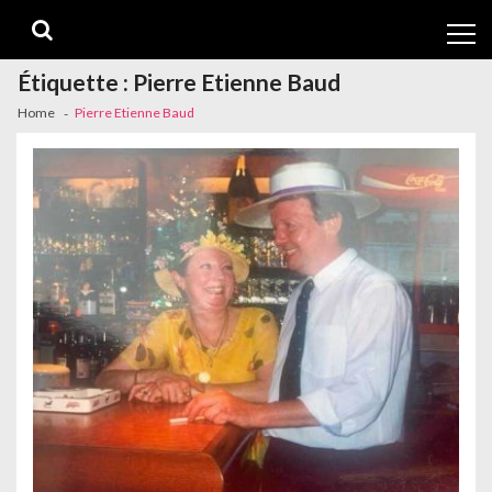
Skip
Skip
to
to
navigation
content
Étiquette :
Pierre Etienne Baud
Home
Pierre Etienne Baud