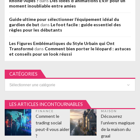
Rhône-Alpes ?
dans
Des idées d’animations EVJF pour un
moment inoubliable entre amies
Guide ultime pour sélectionner l’équipement idéal du
gardien de but
dans
Le foot facile : guide essentiel des
règles pour les débutants
Les Figures Emblématiques du Style Urbain qui Ont
Transformé
dans
Comment bien porter le léopard : astuces
et conseils pour un look réussi
CATÉGORIES
Catégories
LES ARTICLES INCONTOURNABLES
FINANCE
MAISON
Comment le
Découvrez
trading social
l’univers magique
peut-il vous aider
de la maison du
?
graal