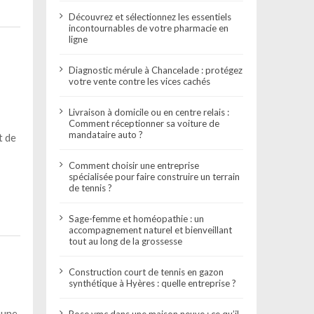
Découvrez et sélectionnez les essentiels
incontournables de votre pharmacie en
ligne
Diagnostic mérule à Chancelade : protégez
votre vente contre les vices cachés
Livraison à domicile ou en centre relais :
Comment réceptionner sa voiture de
mandataire auto ?
t de
Comment choisir une entreprise
spécialisée pour faire construire un terrain
de tennis ?
Sage-femme et homéopathie : un
accompagnement naturel et bienveillant
tout au long de la grossesse
Construction court de tennis en gazon
synthétique à Hyères : quelle entreprise ?
 une
Pose vmc dans une maison neuve : ce qu’il