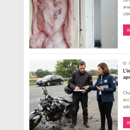
ana
cli
R
3
L’
ap
Cha
acc
adm
R