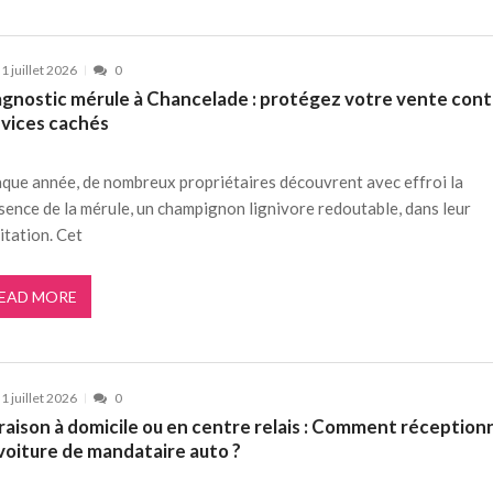
1 juillet 2026
0
agnostic mérule à Chancelade : protégez votre vente con
 vices cachés
que année, de nombreux propriétaires découvrent avec effroi la
sence de la mérule, un champignon lignivore redoutable, dans leur
itation. Cet
EAD MORE
1 juillet 2026
0
raison à domicile ou en centre relais : Comment réception
voiture de mandataire auto ?