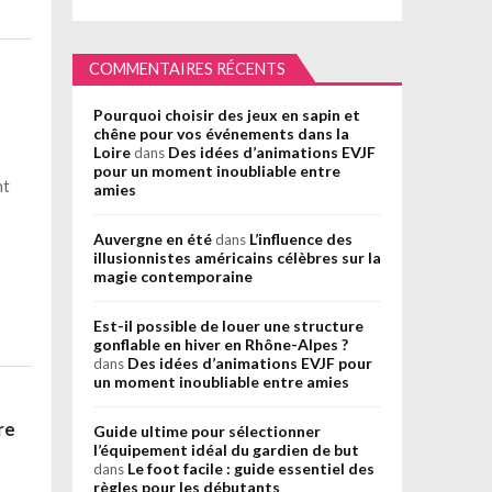
COMMENTAIRES RÉCENTS
Pourquoi choisir des jeux en sapin et
chêne pour vos événements dans la
Loire
Des idées d’animations EVJF
dans
pour un moment inoubliable entre
nt
amies
Auvergne en été
L’influence des
dans
illusionnistes américains célèbres sur la
magie contemporaine
Est-il possible de louer une structure
gonflable en hiver en Rhône-Alpes ?
Des idées d’animations EVJF pour
dans
un moment inoubliable entre amies
re
Guide ultime pour sélectionner
l’équipement idéal du gardien de but
Le foot facile : guide essentiel des
dans
règles pour les débutants