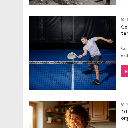
3
Com
ten
Con
est
R
3
10
or