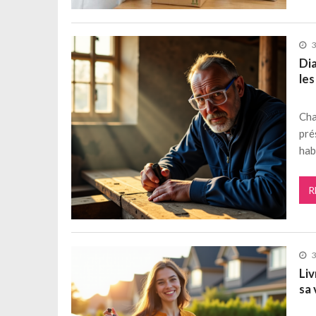
3
Di
les
Cha
pré
hab
R
3
Liv
sa 