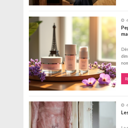
6
Pep
ma
Dès
dim
no
R
6
Les
La 