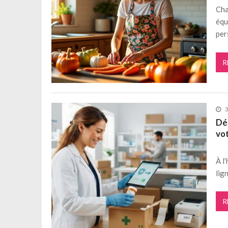
Cha
équ
per
R
3
Dé
vo
À l
lig
R