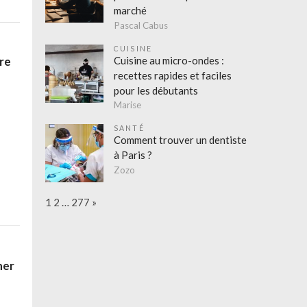
marché
Pascal Cabus
CUISINE
Cuisine au micro-ondes :
tre
recettes rapides et faciles
pour les débutants
Marise
SANTÉ
Comment trouver un dentiste
à Paris ?
Zozo
Page:
Next
1
2
…
277
»
ner