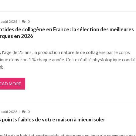
 août 2026
0
tides de collagène en France : la sélection des meilleures
rques en 2026
 l'âge de 25 ans, la production naturelle de collagène par le corps
inue d'environ 1 % chaque année. Cette réalité physiologique condui
mb
EAD MORE
 août 2026
0
 points faibles de votre maison à mieux isoler
quête d’un habitat confortable et économe en énergie commence par