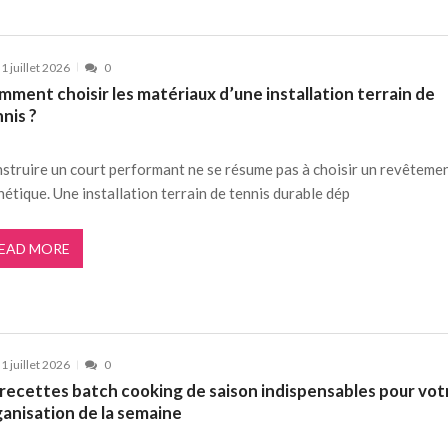
1 juillet 2026
0
ment choisir les matériaux d’une installation terrain de
nis ?
struire un court performant ne se résume pas à choisir un revêteme
hétique. Une installation terrain de tennis durable dép
EAD MORE
1 juillet 2026
0
 recettes batch cooking de saison indispensables pour vot
ganisation de la semaine