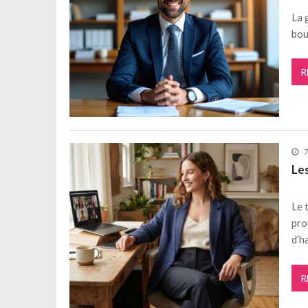
La 
bou
R
7
Les
Le 
pro
d’h
R