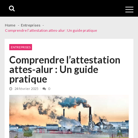
Skip
Skip
to
to
navigation
content
Home
Entreprises
Comprendre l’attestation attes-alur : Un guide pratique
ENTREPRISES
Comprendre l’attestation
attes-alur : Un guide
pratique
24 février 2025
0