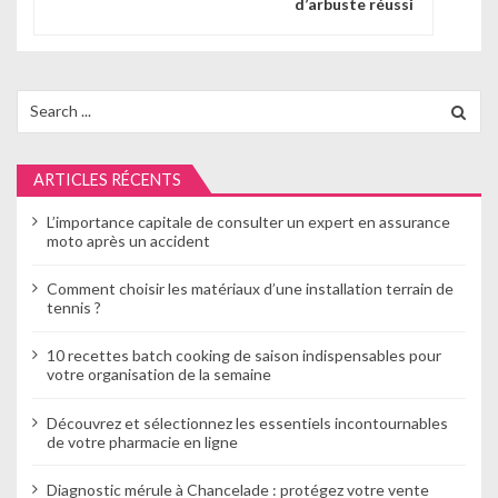
d’arbuste réussi
a
t
i
Search
for:
o
n
ARTICLES RÉCENTS
d
L’importance capitale de consulter un expert en assurance
moto après un accident
e
Comment choisir les matériaux d’une installation terrain de
l
tennis ?
’
10 recettes batch cooking de saison indispensables pour
a
votre organisation de la semaine
r
Découvrez et sélectionnez les essentiels incontournables
de votre pharmacie en ligne
t
Diagnostic mérule à Chancelade : protégez votre vente