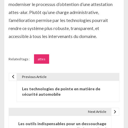
moderniser le processus d’obtention d’une attestation
attes-alur. Plutôt qu’une charge administrative,
l’amélioration permise par les technologies pourrait
rendre ce système plus robuste, transparent, et
accessible à tous les intervenants du domaine.
Related tags :
attes
Previous Article
N
Les technologies de pointe en matière de
a
sécurité automobile
v
i
Next Article
g
Les outils indispensables pour un dessouchage