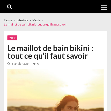
Skip
Skip
to
to
navigation
content
Home
Lifestyle
Mode
Le maillot de bain bikini : tout ce qu’il faut savoir
MODE
Le maillot de bain bikini :
tout ce qu’il faut savoir
8 janvier 2024
0