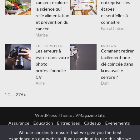
cancer : explorer
entreprise : les
la science qui
étapes
relie alimentation
essentielles à
et prévention du
connaître
cancer
Pascal Cabus
Marise
ENTREPRISES
MAISON
Les erreurs à
Comment retirer
éviter dans votre
facilement une
photo
clé coincée dans
professionnelle
la mauvaise
CV
serrure ?
Aline
Dani
Page:
Next
1
2
…
276
»
WordPress Theme :
VMagazine Lite
Assurance
Education
Entreprises
Cadeaux
Evènements
Finance
Formation
Lifestyle
Achats
Amusement
We use cookies to ensure that we give you the best
Hitech
Mode
Sorties
Sports
Loisirs
Maison
experience on our website. If you continue to use this site we
Couvreur
Cuisine
Electricien
Isolation
Plombier