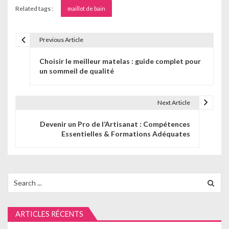
Related tags :
maillot de bain
Previous Article
N
Choisir le meilleur matelas : guide complet pour
a
un sommeil de qualité
v
i
Next Article
g
Devenir un Pro de l’Artisanat : Compétences
Essentielles & Formations Adéquates
a
t
i
Search
for:
o
n
ARTICLES RÉCENTS