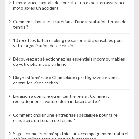
d
L’importance capitale de consulter un expert en assurance
moto après un accident
e
Comment choisir les matériaux d’une installation terrain de
l
tennis ?
’
10 recettes batch cooking de saison indispensables pour
a
votre organisation de la semaine
r
Découvrez et sélectionnez les essentiels incontournables
de votre pharmacie en ligne
t
Diagnostic mérule à Chancelade : protégez votre vente
i
contre les vices cachés
c
Livraison à domicile ou en centre relais : Comment
l
réceptionner sa voiture de mandataire auto ?
e
Comment choisir une entreprise spécialisée pour faire
construire un terrain de tennis ?
Sage-femme et homéopathie : un accompagnement naturel
et bienveillant tout au long de la grossesse