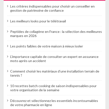
n
Les critères indispensables pour choisir un conseiller en
d
gestion de patrimoine de confiance
e
Les meilleurs looks pour le télétravail
l
Peptides de collagène en France : la sélection des meilleures
’
marques en 2026
a
Les points faibles de votre maison à mieux isoler
r
L’importance capitale de consulter un expert en assurance
moto après un accident
t
i
Comment choisir les matériaux d’une installation terrain de
tennis ?
c
10 recettes batch cooking de saison indispensables pour
l
votre organisation de la semaine
e
Découvrez et sélectionnez les essentiels incontournables
de votre pharmacie en ligne