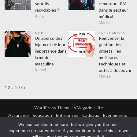
sont-ils
remorque IRM
recyclables ?
dans le secteur
médical
Aline
Marise
MODE
ENTREPRISES
Un aperçu des
Réinventer la
bijoux et de leur
gestion des
importance dans
projets : les
la mode
meilleures
masculine
techniques et
outils à découvrir
Kamel
Marise
Page:
Next
1
2
…
277
»
WordPress Theme :
VMagazine Lite
Assurance
Education
Entreprises
Cadeaux
Evènements
Finance
Formation
Lifestyle
Achats
Amusement
We use cookies to ensure that we give you the best
Hitech
Mode
Sorties
Sports
Loisirs
Maison
experience on our website. If you continue to use this site we
Couvreur
Cuisine
Electricien
Isolation
Plombier
Métiers
Désinsectiseur
Webmasters
Non classé
Santé
will assume that you are happy with it.