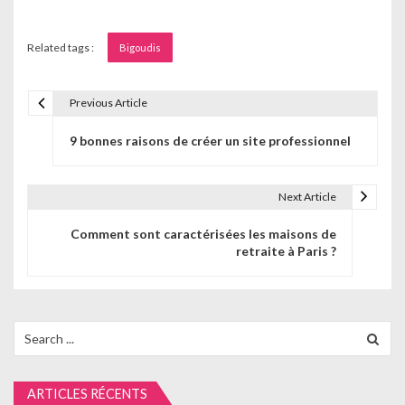
Related tags :
Bigoudis
Previous Article
N
9 bonnes raisons de créer un site professionnel
a
v
Next Article
i
Comment sont caractérisées les maisons de
g
retraite à Paris ?
a
t
Search
i
for:
o
ARTICLES RÉCENTS