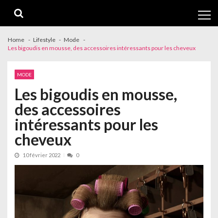
Skip
Skip
to
to
navigation
content
Home
Lifestyle
Mode
Les bigoudis en mousse, des accessoires intéressants pour les cheveux
MODE
Les bigoudis en mousse,
des accessoires
intéressants pour les
cheveux
10 février 2022
0