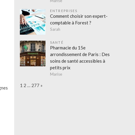
Marise
ENTREPRISES
Comment choisir son expert-
comptable à Forest ?
Sarah
SANTÉ
Pharmacie du 15e
arrondissement de Paris : Des
soins de santé accessibles à
petits prix
Marise
Page:
Next
1
2
…
277
»
gnes