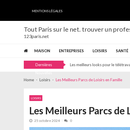
Skip
Skip
to
to
MENTIONS LÉGALES
navigation
content
Peptides de collagène en France : l
Tout Paris sur le net. trouver un profe
123paris.net
Les points faibles de votre maison à
L’importance capitale de consulter 
MAISON
ENTREPRISES
LOISIRS
SANTÉ
Les critères indispensables pour choi
Les meilleurs looks pour le télétrava
Dernières
Peptides de collagène en France : l
Nouvelles
Les points faibles de votre maison à
Home
Loisirs
Les Meilleurs Parcs de Loisirs en Famille
L’importance capitale de consulter 
Les critères indispensables pour choi
LOISIRS
Les meilleurs looks pour le télétrava
Les Meilleurs Parcs de L
Peptides de collagène en France : l
25 octobre 2024
0