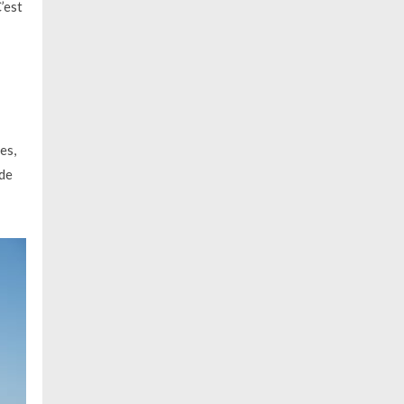
’est
es,
 de