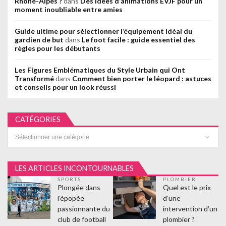
Rhône-Alpes ?
dans
Des idées d’animations EVJF pour un
moment inoubliable entre amies
Guide ultime pour sélectionner l’équipement idéal du
gardien de but
dans
Le foot facile : guide essentiel des
règles pour les débutants
Les Figures Emblématiques du Style Urbain qui Ont
Transformé
dans
Comment bien porter le léopard : astuces
et conseils pour un look réussi
CATÉGORIES
Catégories
LES ARTICLES INCONTOURNABLES
SPORTS
PLOMBIER
Plongée dans
Quel est le prix
l’épopée
d’une
passionnante du
intervention d’un
club de football
plombier ?