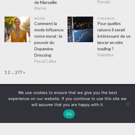
de Marseille
Povoski
Marise
MODE
FINANCE
Comment la
Pour quelles
mode influence
raisons il serait
notre moral : le
intéressant de se
pouvoir du
lancer en mlm
Dopamine
trading ?
Dressing
Valentina
Pascal Cabus
Page:
Next
1
2
…
277
»
WordPress Theme :
VMagazine Lite
We use cookies to ensure that we give you the best
experience on our website. If you continue to use this site we
Assurance
Education
Entreprises
Cadeaux
Evènements
will assume that you are happy with it.
Finance
Formation
Lifestyle
Achats
Amusement
Hitech
Mode
Sorties
Sports
Loisirs
Maison
Ok
Couvreur
Cuisine
Electricien
Isolation
Plombier
Métiers
Désinsectiseur
Webmasters
Non classé
Santé
Femme
Mutuelle
Seniors
Thérapeute
Technologie
Transports
Messagerie
Taxis