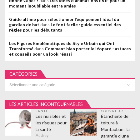
Rhône-Alpes ?
dans
Des idées d’animations EVJF pour un
moment inoubliable entre amies
Guide ultime pour sélectionner l’équipement idéal du
gardien de but
dans
Le foot facile : guide essentiel des
règles pour les débutants
Les Figures Emblématiques du Style Urbain qui Ont
Transformé
dans
Comment bien porter le léopard : astuces
et conseils pour un look réussi
CATÉGORIES
Catégories
LES ARTICLES INCONTOURNABLES
SANTÉ
COUVREUR
Les nuisibles et
Étanchéité de
les risques pour
toiture à
la santé
Montauban : la
garantie d’une
Audrey