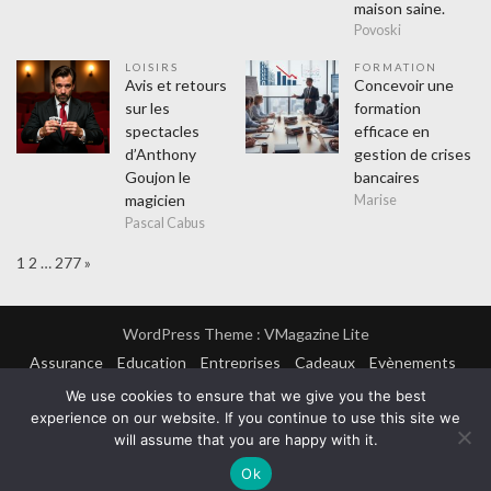
maison saine.
Povoski
LOISIRS
FORMATION
Avis et retours
Concevoir une
sur les
formation
spectacles
efficace en
d’Anthony
gestion de crises
Goujon le
bancaires
magicien
Marise
Pascal Cabus
Page:
Next
1
2
…
277
»
WordPress Theme :
VMagazine Lite
Assurance
Education
Entreprises
Cadeaux
Evènements
Finance
Formation
Lifestyle
Achats
Amusement
We use cookies to ensure that we give you the best
Hitech
Mode
Sorties
Sports
Loisirs
Maison
experience on our website. If you continue to use this site we
Couvreur
Cuisine
Electricien
Isolation
Plombier
Métiers
Désinsectiseur
Webmasters
Non classé
Santé
will assume that you are happy with it.
Femme
Mutuelle
Seniors
Thérapeute
Technologie
Ok
Transports
Messagerie
Taxis