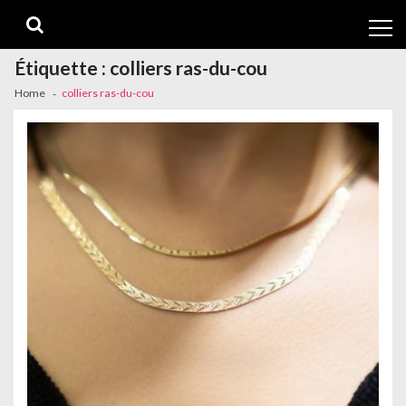
Skip
Skip
to
to
navigation
content
Étiquette :
colliers ras-du-cou
Home
colliers ras-du-cou