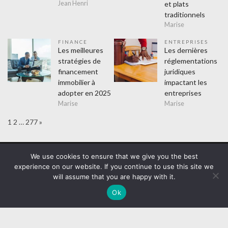
et plats
Jean Henri
traditionnels
Marise
FINANCE
ENTREPRISES
Les meilleures
Les dernières
stratégies de
réglementations
financement
juridiques
immobilier à
impactant les
adopter en 2025
entreprises
Marise
Marise
Page:
Next
1
2
…
277
»
WordPress Theme :
VMagazine Lite
We use cookies to ensure that we give you the best
experience on our website. If you continue to use this site we
Assurance
Education
Entreprises
Cadeaux
Evènements
will assume that you are happy with it.
Finance
Formation
Lifestyle
Achats
Amusement
Hitech
Mode
Sorties
Sports
Loisirs
Maison
Ok
Couvreur
Cuisine
Electricien
Isolation
Plombier
Métiers
Désinsectiseur
Webmasters
Non classé
Santé
Femme
Mutuelle
Seniors
Thérapeute
Technologie
Transports
Messagerie
Taxis