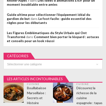
Rhône-Alpes ?
dans
Des idées d’animations EVJF pour un
moment inoubliable entre amies
Guide ultime pour sélectionner l’équipement idéal du
gardien de but
dans
Le foot facile : guide essentiel des
règles pour les débutants
Les Figures Emblématiques du Style Urbain qui Ont
Transformé
dans
Comment bien porter le léopard : astuces
et conseils pour un look réussi
CATÉGORIES
Catégories
LES ARTICLES INCONTOURNABLES
CUISINE
CUISINE
Bouillabaisse
Découvrez la
Marseillaise :
richesse de la
Secrets et
cuisine
Histoire
espagnole : tapas