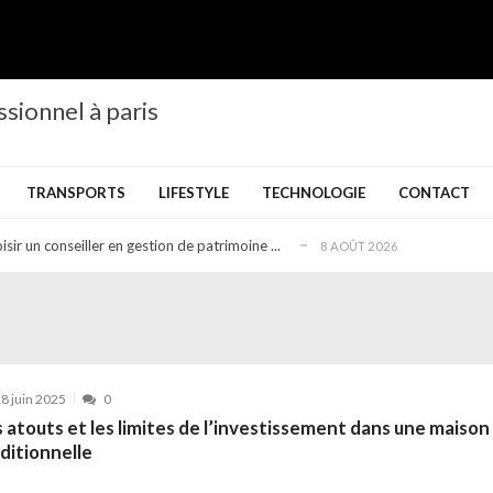
ssionnel à paris
a sélection des meilleures marques en 2026
6 AOÛT 2026
 mieux isoler
6 AOÛT 2026
TRANSPORTS
LIFESTYLE
TECHNOLOGIE
CONTACT
un expert en assurance moto après un ac...
3 AOÛT 2026
sir un conseiller en gestion de patrimoine ...
8 AOÛT 2026
il
7 AOÛT 2026
a sélection des meilleures marques en 2026
6 AOÛT 2026
 mieux isoler
6 AOÛT 2026
un expert en assurance moto après un ac...
3 AOÛT 2026
8 juin 2025
0
sir un conseiller en gestion de patrimoine ...
8 AOÛT 2026
 atouts et les limites de l’investissement dans une maison
il
7 AOÛT 2026
ditionnelle
a sélection des meilleures marques en 2026
6 AOÛT 2026