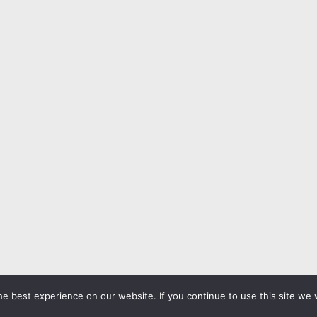
Assurance
Educati
Formation
Lifestyle
e best experience on our website. If you continue to use this site we w
Sports
Loisirs
M