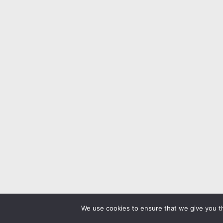
We use cookies to ensure that we give you th
WordPress Theme :
VMagazine Lite