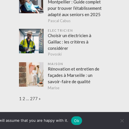
Montpellier : Guide complet
pour trouver l’établissement
adapté aux seniors en 2025
Pascal Cabus
ELECTRICIEN
Choisir un électricien à
Gaillac : les critères à
considérer
Povoski
MAISON
Rénovation et entretien de
façades à Marseille : un
savoir-faire de qualité
Marise
Page:
Next
1
2
…
277
»
on
Entreprises
Cadeaux
Evènements
Finance
Achats
Amusement
Hitech
Mode
Sorties
ill assume that you are happy with it.
Ok
aison
Couvreur
Cuisine
Electricien
Isolation