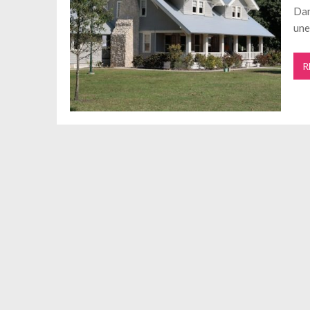
Dan
une
R