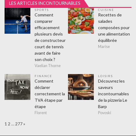
LES ARTICLES INCONTOURNABLES
SPORTS
CUISINE
Comment
Recettes de
comparer
salades
efficacement
composées pour
plusieurs devis
une alimentation
de constructeur
équilibrée
court de tennis
Marise
avant de faire
son choix ?
Vaelian Thorne
FINANCE
LOISIRS
Comment
Découvrez les
déclarer
saveurs
correctement la
incontournables
TVA étape par
de la pizzeria Le
étape
Barp
Florent
Povoski
Page:
Next
1
2
…
277
»