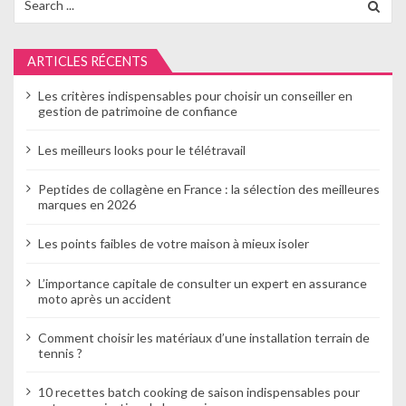
o
for:
n
ARTICLES RÉCENTS
d
Les critères indispensables pour choisir un conseiller en
e
gestion de patrimoine de confiance
l
Les meilleurs looks pour le télétravail
’
Peptides de collagène en France : la sélection des meilleures
a
marques en 2026
r
Les points faibles de votre maison à mieux isoler
t
L’importance capitale de consulter un expert en assurance
moto après un accident
i
c
Comment choisir les matériaux d’une installation terrain de
tennis ?
l
10 recettes batch cooking de saison indispensables pour
e