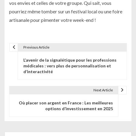
vos envies et celles de votre groupe. Qui sait, vous
pourriez même tomber sur un festival local ou une foire
artisanale pour pimenter votre week-end !
Previous Article
N
L’avenir de la signalétique pour les professions
a
médicales : vers plus de personnalisation et
d’interactivité
v
i
Next Article
g
Où placer son argent en France : Les meilleures
a
options d’investissement en 2025
t
i
Search