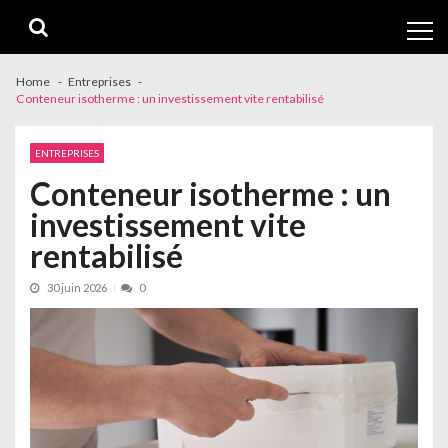
Skip
Skip
to
to
navigation
content
Home
Entreprises
Conteneur isotherme : un investissement vite rentabilisé
ENTREPRISES
Conteneur isotherme : un
investissement vite
rentabilisé
30 juin 2026
0