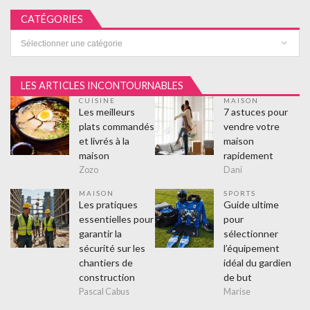
CATÉGORIES
Catégories
LES ARTICLES INCONTOURNABLES
CUISINE
MAISON
Les meilleurs
7 astuces pour
plats commandés
vendre votre
et livrés à la
maison
maison
rapidement
Zozo
Dani
MAISON
SPORTS
Les pratiques
Guide ultime
essentielles pour
pour
garantir la
sélectionner
sécurité sur les
l’équipement
chantiers de
idéal du gardien
construction
de but
Pascal Cabus
Marise