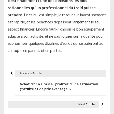
c’est finalement l’une des décisions les plus
rationnelles qu’un professionnel du froid puisse
prendre.
Le calcul est simple, le retour sur investissement
est rapide, et les bénéfices dépassent largement le seul
aspect financier. Encore faut-il choisir le bon équipement,
adapté à son activité, et ne pas rogner sur la qualité pour
économiser quelques dizaines d’euros qui se paieront au
centuple en pannes et en pertes.
Previous Article
N
Achat d’or à Grasse : profitez d’une estimation
a
gratuite et de prix avantageux
v
i
Next Article