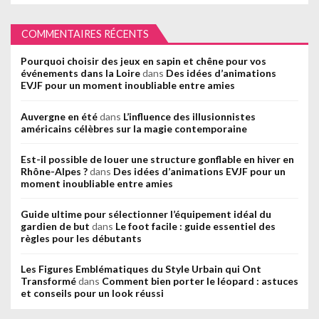
COMMENTAIRES RÉCENTS
Pourquoi choisir des jeux en sapin et chêne pour vos
événements dans la Loire
dans
Des idées d’animations
EVJF pour un moment inoubliable entre amies
Auvergne en été
dans
L’influence des illusionnistes
américains célèbres sur la magie contemporaine
Est-il possible de louer une structure gonflable en hiver en
Rhône-Alpes ?
dans
Des idées d’animations EVJF pour un
moment inoubliable entre amies
Guide ultime pour sélectionner l’équipement idéal du
gardien de but
dans
Le foot facile : guide essentiel des
règles pour les débutants
Les Figures Emblématiques du Style Urbain qui Ont
Transformé
dans
Comment bien porter le léopard : astuces
et conseils pour un look réussi