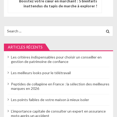
g
Boostez votre cœur en marchant : 5 bienfaits
inattendus du tapis de marche à explorer !
a
t
i
Search
for:
o
n
ARTICLES RÉCENTS
d
Les critères indispensables pour choisir un conseiller en
gestion de patrimoine de confiance
e
Les meilleurs looks pour le télétravail
l
’
Peptides de collagène en France : la sélection des meilleures
marques en 2026
a
Les points faibles de votre maison à mieux isoler
r
L’importance capitale de consulter un expert en assurance
t
moto après un accident