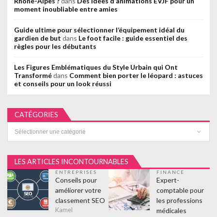
Rhône-Alpes ?
dans
Des idées d’animations EVJF pour un
moment inoubliable entre amies
Guide ultime pour sélectionner l’équipement idéal du
gardien de but
dans
Le foot facile : guide essentiel des
règles pour les débutants
Les Figures Emblématiques du Style Urbain qui Ont
Transformé
dans
Comment bien porter le léopard : astuces
et conseils pour un look réussi
CATÉGORIES
Catégories
LES ARTICLES INCONTOURNABLES
ENTREPRISES
FINANCE
Conseils pour
Expert-
améliorer votre
comptable pour
classement SEO
les professions
médicales
Kamel