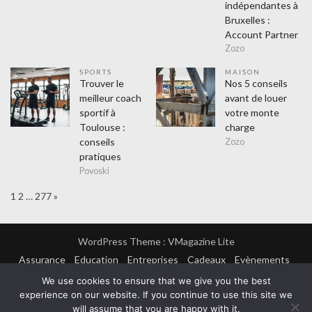
indépendantes à
Bruxelles :
Account Partner
Zozo
SPORTS
MAISON
Trouver le
Nos 5 conseils
meilleur coach
avant de louer
sportif à
votre monte
Toulouse :
charge
conseils
Zozo
pratiques
Povoski
Page:
Next
1
2
…
277
»
WordPress Theme :
VMagazine Lite
Assurance
Education
Entreprises
Cadeaux
Evènements
Finance
Formation
Lifestyle
Achats
Amusement
We use cookies to ensure that we give you the best
Hitech
Mode
Sorties
Sports
Loisirs
Maison
experience on our website. If you continue to use this site we
Couvreur
Cuisine
Electricien
Isolation
Plombier
Métiers
Désinsectiseur
Webmasters
Non classé
Santé
will assume that you are happy with it.