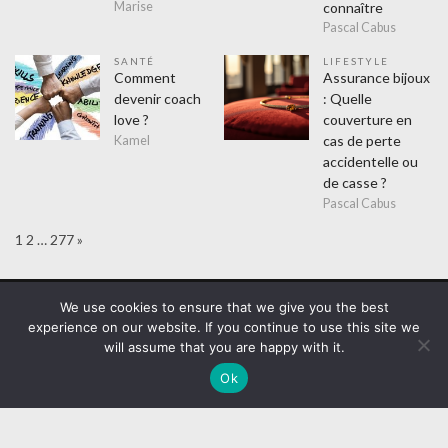
connaître
Marise
Pascal Cabus
SANTÉ
LIFESTYLE
Comment
Assurance bijoux
devenir coach
: Quelle
love ?
couverture en
cas de perte
Kamel
accidentelle ou
de casse ?
Pascal Cabus
Page:
Next
1
2
…
277
»
WordPress Theme :
VMagazine Lite
We use cookies to ensure that we give you the best
experience on our website. If you continue to use this site we
Assurance
Education
Entreprises
Cadeaux
Evènements
will assume that you are happy with it.
Finance
Formation
Lifestyle
Achats
Amusement
Hitech
Mode
Sorties
Sports
Loisirs
Maison
Ok
Couvreur
Cuisine
Electricien
Isolation
Plombier
Métiers
Désinsectiseur
Webmasters
Non classé
Santé
Femme
Mutuelle
Seniors
Thérapeute
Technologie
Transports
Messagerie
Taxis