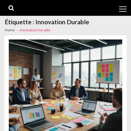
Skip
Skip
to
to
navigation
content
Étiquette :
Innovation Durable
Home
Innovation Durable