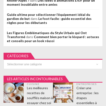
Rhône-Alpes ?
dans
Des idées d’animations EVJF pour un
moment inoubliable entre amies
Guide ultime pour sélectionner l’équipement idéal du
gardien de but
dans
Le foot facile : guide essentiel des
règles pour les débutants
Les Figures Emblématiques du Style Urbain qui Ont
Transformé
dans
Comment bien porter le léopard : astuces
et conseils pour un look réussi
CATÉGORIES
Catégories
LES ARTICLES INCONTOURNABLES
CUISINE
ENTREPRISES
Les meilleures
Créer une
recettes de
entreprise : les
soufflés maison à
étapes
essayer chez soi
essentielles à