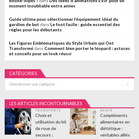
Rhône-Alpes ?
dans
Des idées d’animations EVJF pour un
moment inoubliable entre amies
Guide ultime pour sélectionner l’équipement idéal du
gardien de but
dans
Le foot facile : guide essentiel des
règles pour les débutants
Les Figures Emblématiques du Style Urbain qui Ont
Transformé
dans
Comment bien porter le léopard : astuces
et conseils pour un look réussi
CATÉGORIES
Catégories
LES ARTICLES INCONTOURNABLES
TRANSPORTS
SANTÉ
Choix et
Compléments
utilisation du kit
alimentaires en
de roue de
diététique :
secours :
véritables alliés