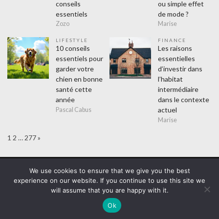
conseils
ou simple effet
essentiels
de mode ?
Zozo
Marise
LIFESTYLE
FINANCE
10 conseils
Les raisons
essentiels pour
essentielles
garder votre
d’investir dans
chien en bonne
l’habitat
santé cette
intermédiaire
année
dans le contexte
actuel
Pascal Cabus
Marise
Page:
Next
1
2
…
277
»
WordPress Theme :
VMagazine Lite
We use cookies to ensure that we give you the best
experience on our website. If you continue to use this site we
Assurance
Education
Entreprises
Cadeaux
Evènements
will assume that you are happy with it.
Finance
Formation
Lifestyle
Achats
Amusement
Hitech
Mode
Sorties
Sports
Loisirs
Maison
Ok
Couvreur
Cuisine
Electricien
Isolation
Plombier
Métiers
Désinsectiseur
Webmasters
Non classé
Santé